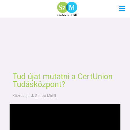
Tud újat mutatni a CertUnion
Tudásközpont?
Közreadja
Szabó Mirtill