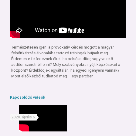
Természetesen igen: a provokatív kérdés mögött a magyar
felnőttképzés élvonalába tartozó tréningek bújnak meg.
Érdemes-e felfedeznek őket, ha belső auditor, vagy vezető
auditor szeretnél lenni? Mely szabványokra nyújt képzéseket a
központ? Érdeklődjek egyáltalán, ha egyedi igényeim vannak?
Most első kézből tudhatod meg – egy percben.
Kapcsolódó videók
2020. április 6.