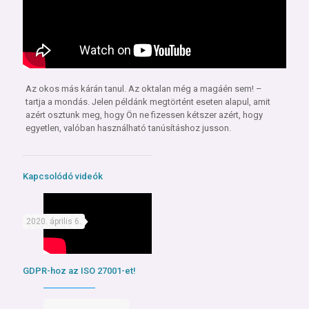
Az okos más kárán tanul. Az oktalan még a magáén sem! –
tartja a mondás. Jelen példánk megtörtént eseten alapul, amit
azért osztunk meg, hogy Ön ne fizessen kétszer azért, hogy
egyetlen, valóban használható tanúsításhoz jusson.
Kapcsolódó videók
2020. április 6.
GDPR-hoz az ISO 27001-et!