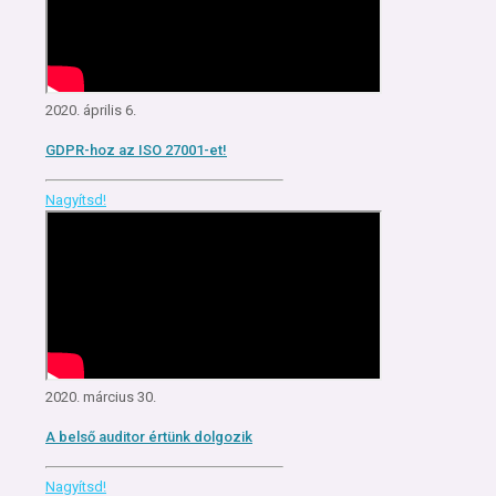
2020. április 6.
GDPR-hoz az ISO 27001-et!
Nagyítsd!
2020. március 30.
A belső auditor értünk dolgozik
Nagyítsd!