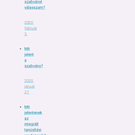
szabványt
válasszam?
2020.
február
3.
Mit
jelent
a
szabvány?
2020.
január
27.
Mit
jelentenek
az
integrált
tanúsítási