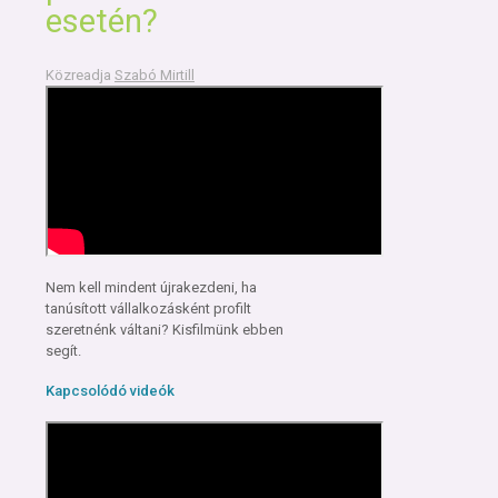
esetén?
Közreadja
Szabó Mirtill
Nem kell mindent újrakezdeni, ha
tanúsított vállalkozásként profilt
szeretnénk váltani? Kisfilmünk ebben
segít.
Kapcsolódó videók