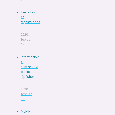
Tanúsítás
és
terjeszkedés
2020.
február
17.
Információk
a
nemzetközi
piacra
lépéshez
2020.
február
10.
Melyik