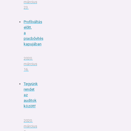
március
23.
Profilváltás
előtt,
a
piacbővítés
kapujában
2020.
március
16.
Tegyünk
rendet
az
auditok
között!
2020.
március