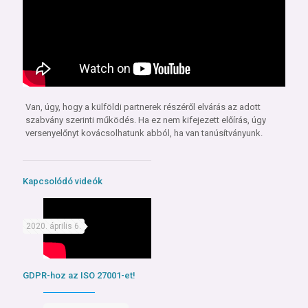
Van, úgy, hogy a külföldi partnerek részéről elvárás az adott
szabvány szerinti működés. Ha ez nem kifejezett előírás, úgy
versenyelőnyt kovácsolhatunk abból, ha van tanúsítványunk.
Kapcsolódó videók
2020. április 6.
GDPR-hoz az ISO 27001-et!