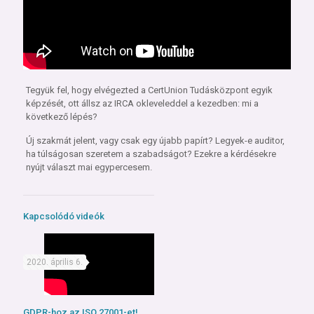
Tegyük fel, hogy elvégezted a CertUnion Tudásközpont egyik
képzését, ott állsz az IRCA okleveleddel a kezedben: mi a
következő lépés?
Új szakmát jelent, vagy csak egy újabb papírt? Legyek-e auditor,
ha túlságosan szeretem a szabadságot? Ezekre a kérdésekre
nyújt választ mai egypercesem.
Kapcsolódó videók
2020. április 6.
GDPR-hoz az ISO 27001-et!