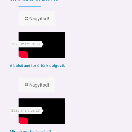
Nagyítsd!
2020. március 30.
A belső auditor értünk dolgozik
Nagyítsd!
2020. március 23.
Mire jó egy tanúsítvány?