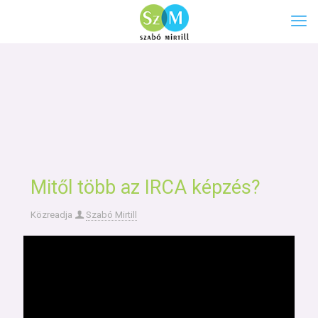
Mitől több az IRCA képzés?
Közreadja
Szabó Mirtill