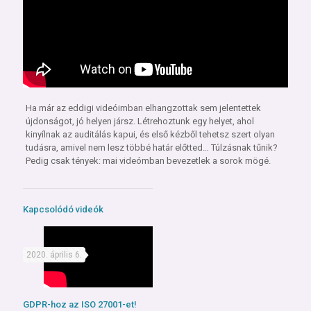
Ha már az eddigi videóimban elhangzottak sem jelentettek
újdonságot, jó helyen jársz. Létrehoztunk egy helyet, ahol
kinyílnak az auditálás kapui, és első kézből tehetsz szert olyan
tudásra, amivel nem lesz többé határ előtted… Túlzásnak tűnik?
Pedig csak tények: mai videómban bevezetlek a sorok mögé.
Kapcsolódó videók
2020. április 6.
GDPR-hoz az ISO 27001-et!