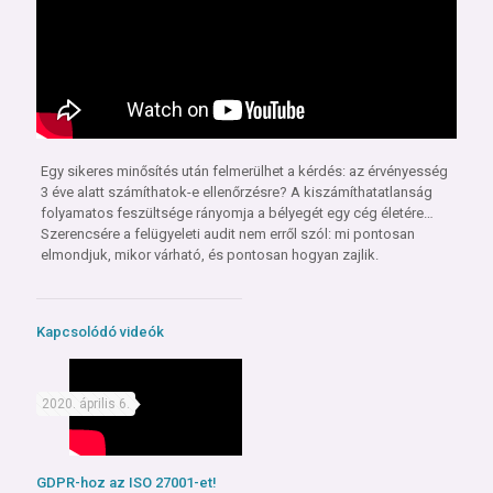
Egy sikeres minősítés után felmerülhet a kérdés: az érvényesség
3 éve alatt számíthatok-e ellenőrzésre? A kiszámíthatatlanság
folyamatos feszültsége rányomja a bélyegét egy cég életére…
Szerencsére a felügyeleti audit nem erről szól: mi pontosan
elmondjuk, mikor várható, és pontosan hogyan zajlik.
Kapcsolódó videók
2020. április 6.
GDPR-hoz az ISO 27001-et!