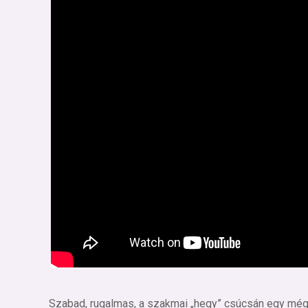
Szabad, rugalmas, a szakmai „hegy” csúcsán egy még m