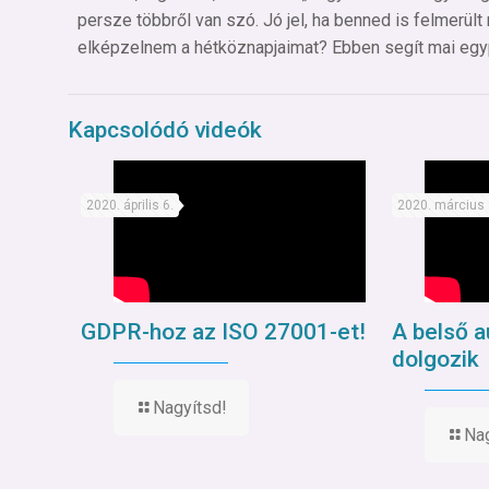
persze többről van szó. Jó jel, ha benned is felmerült 
elképzelnem a hétköznapjaimat? Ebben segít mai eg
Kapcsolódó videók
2020. április 6.
2020. március 
GDPR-hoz az ISO 27001-et!
A belső a
dolgozik
Nagyítsd!
Nag