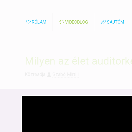
RÓLAM
VIDEÓBLOG
SAJTÓM
Milyen az élet auditork
Közreadja
Szabó Mirtill