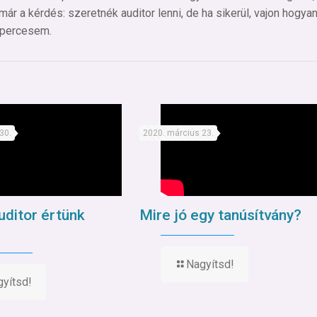
már a kérdés: szeretnék auditor lenni, de ha sikerül, vajon hogyan
ypercesem.
30.
2020. március 23.
uditor értünk
Mire jó egy tanúsítvány?
Nagyítsd!
yítsd!