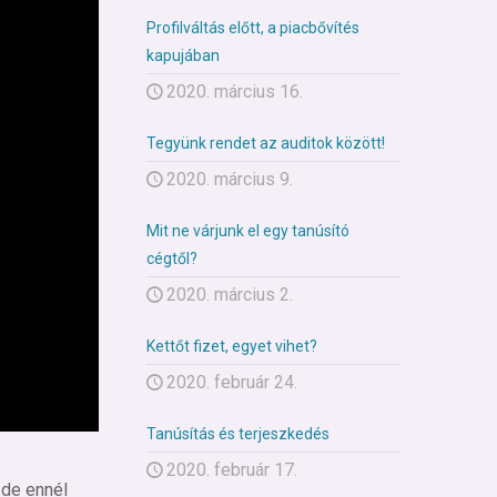
Profilváltás előtt, a piacbővítés
kapujában
2020. március 16.
Tegyünk rendet az auditok között!
2020. március 9.
Mit ne várjunk el egy tanúsító
cégtől?
2020. március 2.
Kettőt fizet, egyet vihet?
2020. február 24.
Tanúsítás és terjeszkedés
2020. február 17.
 de ennél