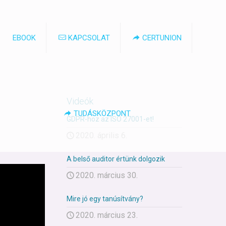
EBOOK
KAPCSOLAT
CERTUNION
Videók
TUDÁSKÖZPONT
GDPR-hoz az ISO 27001-et!
2020. április 6.
A belső auditor értünk dolgozik
2020. március 30.
Mire jó egy tanúsítvány?
2020. március 23.