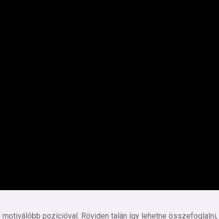
otiválóbb pozícióval. Röviden talán így lehetne összefoglalni,