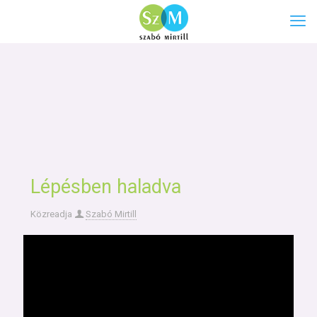
Lépésben haladva
Közreadja
Szabó Mirtill