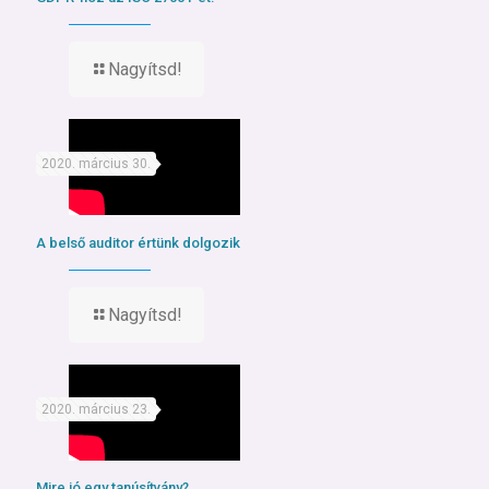
Nagyítsd!
2020. március 30.
A belső auditor értünk dolgozik
Nagyítsd!
2020. március 23.
Mire jó egy tanúsítvány?