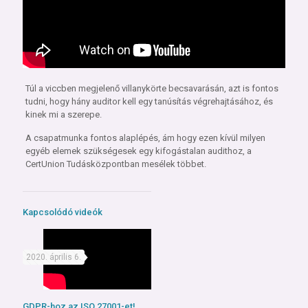
Túl a viccben megjelenő villanykörte becsavarásán, azt is fontos
tudni, hogy hány auditor kell egy tanúsítás végrehajtásához, és
kinek mi a szerepe.
A csapatmunka fontos alaplépés, ám hogy ezen kívül milyen
egyéb elemek szükségesek egy kifogástalan audithoz, a
CertUnion Tudásközpontban mesélek többet.
Kapcsolódó videók
2020. április 6.
GDPR-hoz az ISO 27001-et!