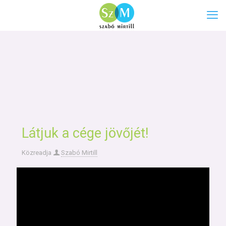
Látjuk a cége jövőjét!
Közreadja
Szabó Mirtill