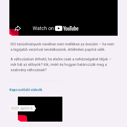
ISO tanúsítványunk nevében nem mellékes az évszám – ha nem
a legújabb verzióval rendelkezünk, értéktelen papírrá válik.
A változásban érthető, ha elsőre csak a nehézségeket látjuk –
mik hát az előnyök? Kik, miért és hogyan határozzák meg a
szabvány változásait?
Kapcsolódó videók
2020. április 6.