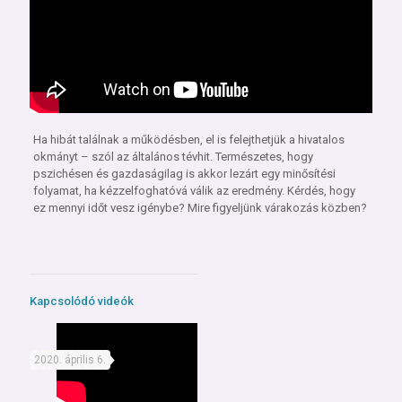
Ha hibát találnak a működésben, el is felejthetjük a hivatalos
okmányt – szól az általános tévhit. Természetes, hogy
pszichésen és gazdaságilag is akkor lezárt egy minősítési
folyamat, ha kézzelfoghatóvá válik az eredmény. Kérdés, hogy
ez mennyi időt vesz igénybe? Mire figyeljünk várakozás közben?
Kapcsolódó videók
2020. április 6.