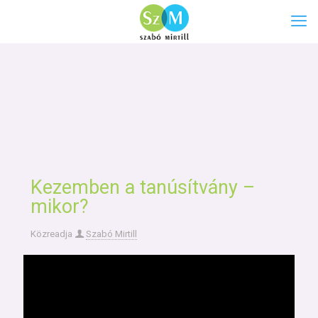
Kezemben a tanúsítvány –
mikor?
Közreadja
Szabó Mirtill