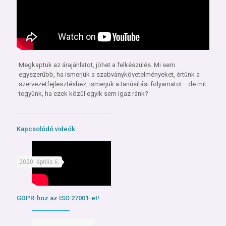
Megkaptuk az árajánlatot, jöhet a felkészülés. Mi sem
egyszerűbb, ha ismerjük a szabványkövetelményeket, értünk a
szervezetfejlesztéshez, ismerjük a tanúsítási folyamatot… de mit
tegyünk, ha ezek közül egyik sem igaz ránk?
Kapcsolódó videók
2020. április 6.
GDPR-hoz az ISO 27001-et!