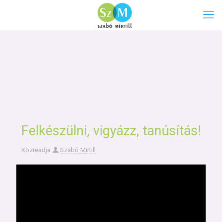
Felkészülni, vigyázz, tanúsítás!
Közreadja
Szabó Mirtill