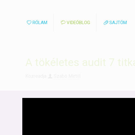
RÓLAM
VIDEÓBLOG
SAJTÓM
A tökéletes audit 7 titk
Közreadja
Szabó Mirtill