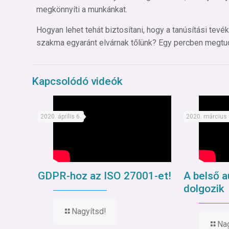
megkönnyíti a munkánkat.
Hogyan lehet tehát biztosítani, hogy a tanúsítási te
szakma egyaránt elvárnak tőlünk? Egy percben megtu
Kapcsolódó videók
2020. április 6.
2020. március 
GDPR-hoz az ISO 27001-et!
A belső a
dolgozik
Nagyítsd!
Nag