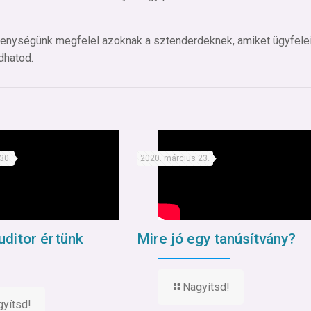
vékenységünk megfelel azoknak a sztenderdeknek, amiket ügyfele
dhatod.
30.
2020. március 23.
uditor értünk
Mire jó egy tanúsítvány?
Nagyítsd!
yítsd!