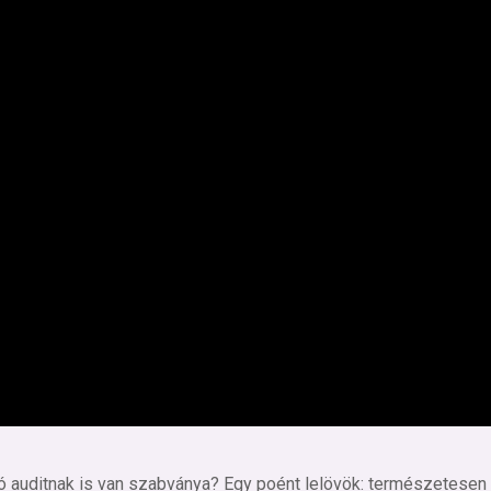
jó auditnak is van szabványa? Egy poént lelövök: természetesen 