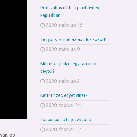
Profilváltás előtt, a piacbővítés
kapujában
2020. március 16.
Tegyünk rendet az auditok között!
2020. március 9.
Mit ne várjunk el egy tanúsító
cégtől?
2020. március 2.
Kettőt fizet, egyet vihet?
2020. február 24.
Tanúsítás és terjeszkedés
2020. február 17.
van, és