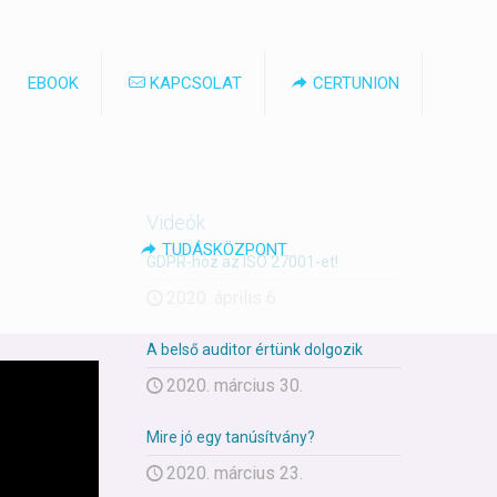
EBOOK
KAPCSOLAT
CERTUNION
Videók
TUDÁSKÖZPONT
GDPR-hoz az ISO 27001-et!
2020. április 6.
A belső auditor értünk dolgozik
2020. március 30.
Mire jó egy tanúsítvány?
2020. március 23.